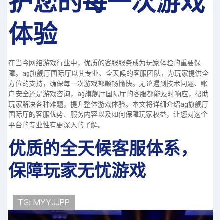
护您的每一次游戏
体验
在当今网络游戏行业中，优质的客服服务成为玩家体验的重要保
障。ag旗舰厅国际厅以其专业、全天候的客服团队，为玩家提供全
方位的支持，确保每一次游戏都顺畅愉快。无论遇到技术问题、账
户安全还是游戏咨询，ag旗舰厅国际厅的客服都能及时响应，帮助
玩家解决各种难题，提升整体游戏体验。本文将详细介绍ag旗舰厅
国际厅的客服优势、服务内容以及如何保障玩家权益，让您对这个
平台的专业性有更深入的了解。
优质的全天候客服体系，
保障玩家无忧游戏