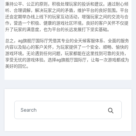
秉持公平、公正的原则，积极处理玩家的投诉和建议。通过耐心倾
听、合理调解，解决玩家之间的矛盾，维护平台的良好氛围。平台
还会定期举办线上线下的玩家互动活动，增强玩家之间的交流与合
作，营造一个积极、健康的游戏社区环境。良好的客户关怀不仅提
升了玩家的满意度，也为平台的长远发展打下坚实基础。
总之，ag旗舰厅国际厅凭借其专业的全天候客服体系、全面的服务
内容以及贴心的客户关怀，为玩家提供了一个安全、顺畅、愉快的
游戏环境。无论遇到任何问题，玩家都能在这里找到可靠的支持，
享受无忧的游戏体验。选择ag旗舰厅国际厅，让每一次游戏都成为
美好的回忆。