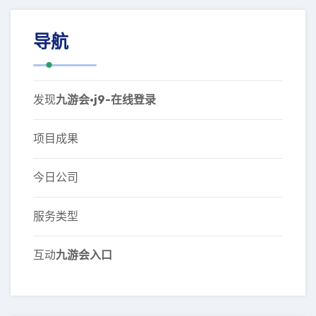
导航
发现
九游会·j9-在线登录
项目成果
今日公司
服务类型
互动
九游会入口