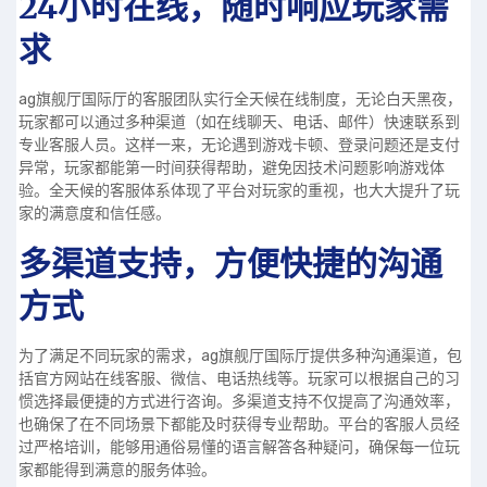
24小时在线，随时响应玩家需
求
ag旗舰厅国际厅的客服团队实行全天候在线制度，无论白天黑夜，
玩家都可以通过多种渠道（如在线聊天、电话、邮件）快速联系到
专业客服人员。这样一来，无论遇到游戏卡顿、登录问题还是支付
异常，玩家都能第一时间获得帮助，避免因技术问题影响游戏体
验。全天候的客服体系体现了平台对玩家的重视，也大大提升了玩
家的满意度和信任感。
多渠道支持，方便快捷的沟通
方式
为了满足不同玩家的需求，ag旗舰厅国际厅提供多种沟通渠道，包
括官方网站在线客服、微信、电话热线等。玩家可以根据自己的习
惯选择最便捷的方式进行咨询。多渠道支持不仅提高了沟通效率，
也确保了在不同场景下都能及时获得专业帮助。平台的客服人员经
过严格培训，能够用通俗易懂的语言解答各种疑问，确保每一位玩
家都能得到满意的服务体验。