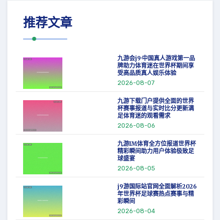
推荐文章
九游会j9·中国真人游戏第一品
牌助力体育迷在世界杯期间享
受高品质真人娱乐体验
2026-08-07
九游下载门户提供全面的世界
杯赛事报道与实时比分更新满
足体育迷的观看需求
2026-08-06
九游IM体育全方位报道世界杯
精彩瞬间助力用户体验极致足
球盛宴
2026-08-05
j9游国际站官网全面解析2026
年世界杯足球赛热点赛事与精
彩瞬间
2026-08-04