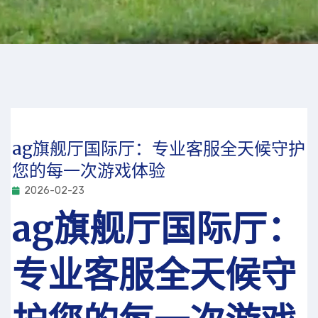
ag旗舰厅国际厅：专业客服全天候守护
您的每一次游戏体验
2026-02-23
ag旗舰厅国际厅：
专业客服全天候守