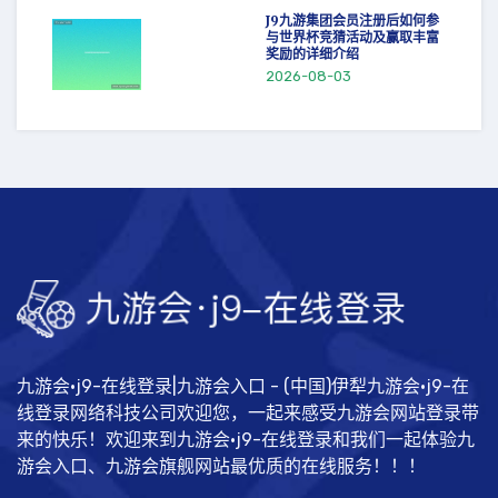
J9九游集团会员注册后如何参
与世界杯竞猜活动及赢取丰富
奖励的详细介绍
2026-08-03
九游会·j9-在线登录|九游会入口 - (中国)伊犁九游会·j9-在
线登录网络科技公司欢迎您，一起来感受九游会网站登录带
来的快乐！欢迎来到九游会·j9-在线登录和我们一起体验九
游会入口、九游会旗舰网站最优质的在线服务！！！