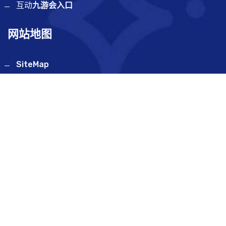
互动
九游会入口
网站地图
SiteMap
联系方式
河源县新兴街891号花园C座
19555873448
k8comsearching@sina.com
提交