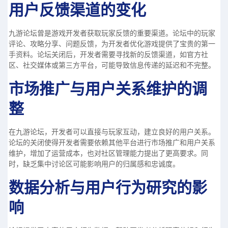
用户反馈渠道的变化
九游论坛曾是游戏开发者获取玩家反馈的重要渠道。论坛中的玩家
评论、攻略分享、问题反馈，为开发者优化游戏提供了宝贵的第一
手资料。论坛关闭后，开发者需要寻找新的反馈渠道，如官方社
区、社交媒体或第三方平台，可能导致信息传递的延迟和不完整。
市场推广与用户关系维护的调
整
在九游论坛，开发者可以直接与玩家互动，建立良好的用户关系。
论坛的关闭使得开发者需要依赖其他平台进行市场推广和用户关系
维护，增加了运营成本，也对社区管理能力提出了更高要求。同
时，缺乏集中讨论区可能影响用户的归属感和忠诚度。
数据分析与用户行为研究的影
响