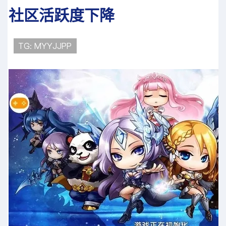
社区活跃度下降