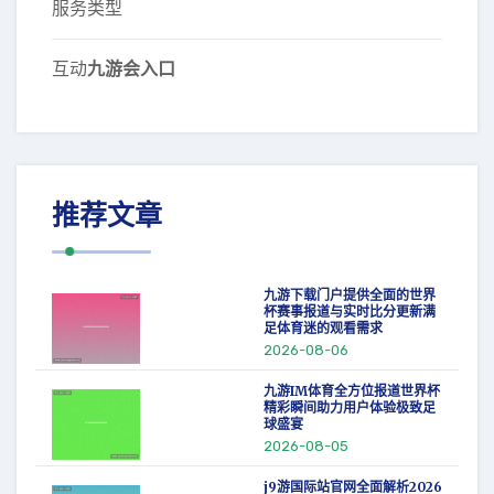
服务类型
互动
九游会入口
推荐文章
九游下载门户提供全面的世界
杯赛事报道与实时比分更新满
足体育迷的观看需求
2026-08-06
九游IM体育全方位报道世界杯
精彩瞬间助力用户体验极致足
球盛宴
2026-08-05
j9游国际站官网全面解析2026