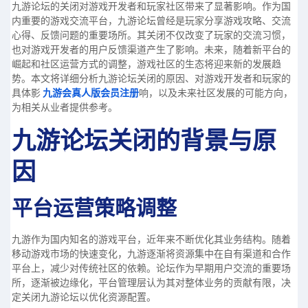
九游论坛的关闭对游戏开发者和玩家社区带来了显著影响。作为国
内重要的游戏交流平台，九游论坛曾经是玩家分享游戏攻略、交流
心得、反馈问题的重要场所。其关闭不仅改变了玩家的交流习惯，
也对游戏开发者的用户反馈渠道产生了影响。未来，随着新平台的
崛起和社区运营方式的调整，游戏社区的生态将迎来新的发展趋
势。本文将详细分析九游论坛关闭的原因、对游戏开发者和玩家的
具体影
九游会真人版会员注册
响，以及未来社区发展的可能方向，
为相关从业者提供参考。
九游论坛关闭的背景与原
因
平台运营策略调整
九游作为国内知名的游戏平台，近年来不断优化其业务结构。随着
移动游戏市场的快速变化，九游逐渐将资源集中在自有渠道和合作
平台上，减少对传统社区的依赖。论坛作为早期用户交流的重要场
所，逐渐被边缘化，平台管理层认为其对整体业务的贡献有限，决
定关闭九游论坛以优化资源配置。