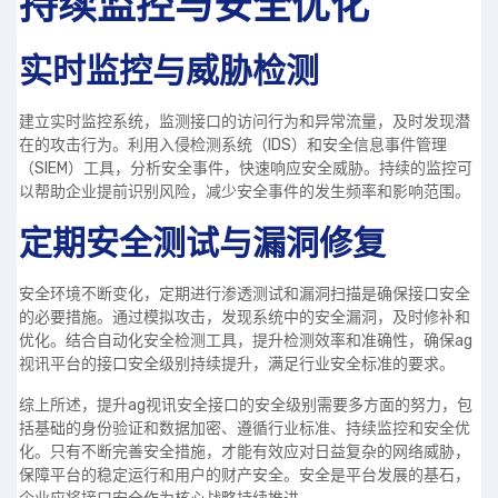
持续监控与安全优化
实时监控与威胁检测
建立实时监控系统，监测接口的访问行为和异常流量，及时发现潜
在的攻击行为。利用入侵检测系统（IDS）和安全信息事件管理
（SIEM）工具，分析安全事件，快速响应安全威胁。持续的监控可
以帮助企业提前识别风险，减少安全事件的发生频率和影响范围。
定期安全测试与漏洞修复
安全环境不断变化，定期进行渗透测试和漏洞扫描是确保接口安全
的必要措施。通过模拟攻击，发现系统中的安全漏洞，及时修补和
优化。结合自动化安全检测工具，提升检测效率和准确性，确保ag
视讯平台的接口安全级别持续提升，满足行业安全标准的要求。
综上所述，提升ag视讯安全接口的安全级别需要多方面的努力，包
括基础的身份验证和数据加密、遵循行业标准、持续监控和安全优
化。只有不断完善安全措施，才能有效应对日益复杂的网络威胁，
保障平台的稳定运行和用户的财产安全。安全是平台发展的基石，