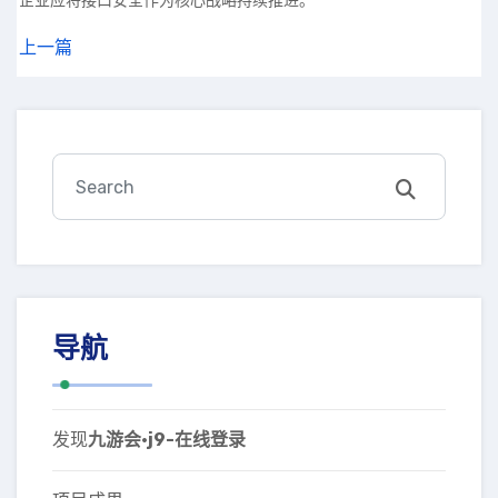
企业应将接口安全作为核心战略持续推进。
上一篇
导航
发现
九游会·j9-在线登录