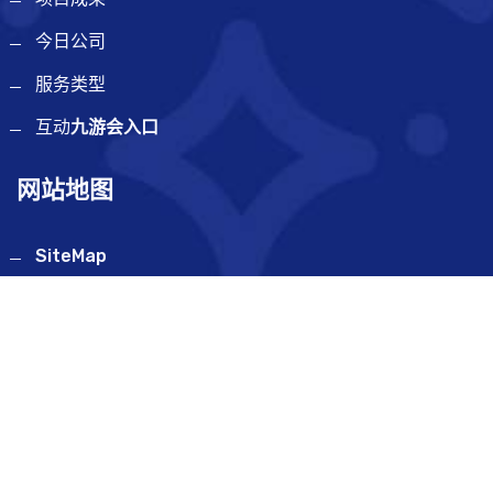
今日公司
服务类型
互动
九游会入口
网站地图
SiteMap
联系方式
河源县新兴街891号花园C座
19555873448
k8comsearching@sina.com