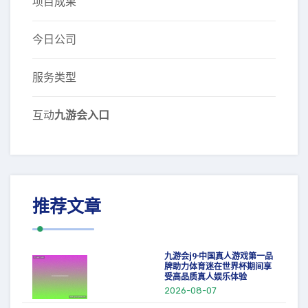
项目成果
今日公司
服务类型
互动
九游会入口
推荐文章
九游会j9·中国真人游戏第一品
牌助力体育迷在世界杯期间享
受高品质真人娱乐体验
2026-08-07