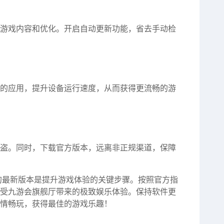
游戏内容和优化。开启自动更新功能，省去手动检
的应用，提升设备运行速度，从而获得更流畅的游
盗。同时，下载官方版本，远离非正规渠道，保障
的最新版本是提升游戏体验的关键步骤。按照官方指
受九游会旗舰厅带来的极致娱乐体验。保持软件更
情畅玩，获得最佳的游戏乐趣！