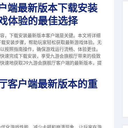
客户端最新版本下载安装
戏体验的最佳选择
容，下载安装最新版本客户端是关键。本文将详细
下载安装步骤，帮助玩家轻松获取最新游戏体验。无
以按照指南操作，确保游戏运行流畅、体验更佳。
快速完成下载安装，享受九游会旗舰厅带来的极致
快速地获取J9九游会旗舰厅客户端的最新版本，提
舰厅客户端最新版本的重
会优化游戏性能，减少卡顿和崩溃现象，让玩家在游