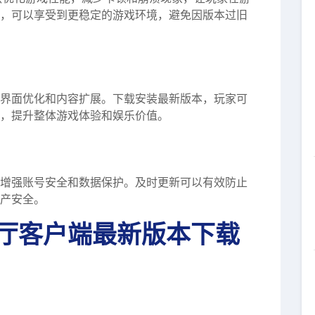
，可以享受到更稳定的游戏环境，避免因版本过旧
界面优化和内容扩展。下载安装最新版本，玩家可
，提升整体游戏体验和娱乐价值。
增强账号安全和数据保护。及时更新可以有效防止
产安全。
舰厅客户端最新版本下载