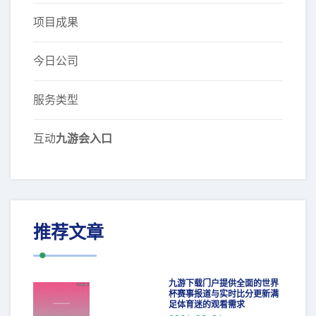
项目成果
今日公司
服务类型
互动
九游会入口
推荐文章
九游下载门户提供全面的世界
杯赛事报道与实时比分更新满
足体育迷的观看需求