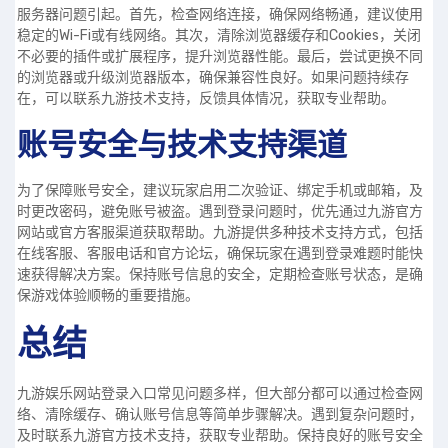
服务器问题引起。首先，检查网络连接，确保网络畅通，建议使用
稳定的Wi-Fi或有线网络。其次，清除浏览器缓存和Cookies，关闭
不必要的插件或扩展程序，提升浏览器性能。最后，尝试更换不同
的浏览器或升级浏览器版本，确保兼容性良好。如果问题持续存
在，可以联系九游技术支持，反馈具体情况，获取专业帮助。
账号安全与技术支持渠道
为了保障账号安全，建议玩家启用二次验证、绑定手机或邮箱，及
时更改密码，避免账号被盗。遇到登录问题时，优先通过九游官方
网站或官方客服渠道获取帮助。九游提供多种技术支持方式，包括
在线客服、客服电话和官方论坛，确保玩家在遇到登录难题时能快
速获得解决方案。保持账号信息的安全，定期检查账号状态，是确
保游戏体验顺畅的重要措施。
总结
九游娱乐网站登录入口常见问题多样，但大部分都可以通过检查网
络、清除缓存、确认账号信息等简单步骤解决。遇到复杂问题时，
及时联系九游官方技术支持，获取专业帮助。保持良好的账号安全