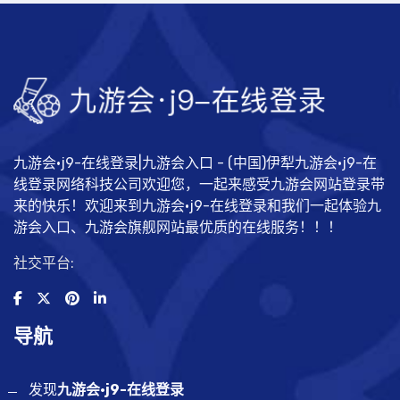
九游会·j9-在线登录|九游会入口 - (中国)伊犁九游会·j9-在
线登录网络科技公司欢迎您，一起来感受九游会网站登录带
来的快乐！欢迎来到九游会·j9-在线登录和我们一起体验九
游会入口、九游会旗舰网站最优质的在线服务！！！
社交平台:
导航
发现
九游会·j9-在线登录