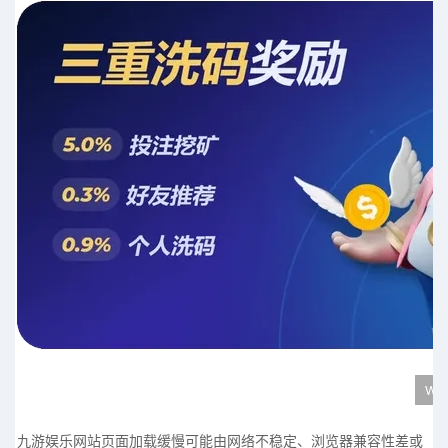
九游娱乐网站页面加载缓慢可能由网络不稳定、浏览器兼容性差或