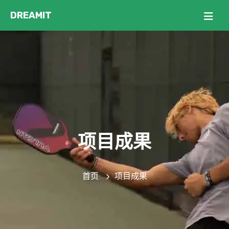
项目成果
首页
项目成果