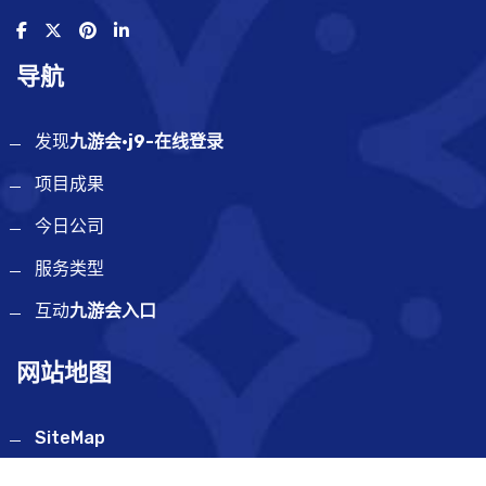
导航
发现
九游会·j9-在线登录
项目成果
今日公司
服务类型
互动
九游会入口
网站地图
SiteMap