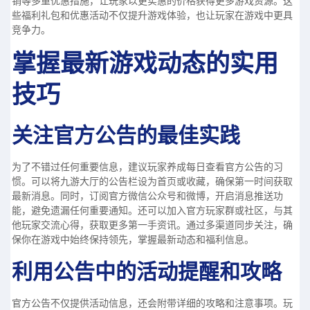
销等多重优惠措施，让玩家以更实惠的价格获得更多游戏资源。这
些福利礼包和优惠活动不仅提升游戏体验，也让玩家在游戏中更具
竞争力。
掌握最新游戏动态的实用
技巧
关注官方公告的最佳实践
为了不错过任何重要信息，建议玩家养成每日查看官方公告的习
惯。可以将九游大厅的公告栏设为首页或收藏，确保第一时间获取
最新消息。同时，订阅官方微信公众号和微博，开启消息推送功
能，避免遗漏任何重要通知。还可以加入官方玩家群或社区，与其
他玩家交流心得，获取更多第一手资讯。通过多渠道同步关注，确
保你在游戏中始终保持领先，掌握最新动态和福利信息。
利用公告中的活动提醒和攻略
官方公告不仅提供活动信息，还会附带详细的攻略和注意事项。玩