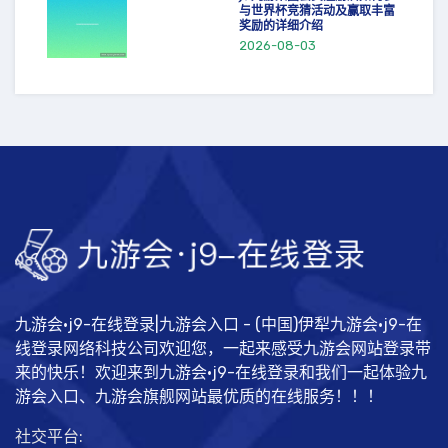
与世界杯竞猜活动及赢取丰富
奖励的详细介绍
2026-08-03
九游会·j9-在线登录|九游会入口 - (中国)伊犁九游会·j9-在
线登录网络科技公司欢迎您，一起来感受九游会网站登录带
来的快乐！欢迎来到九游会·j9-在线登录和我们一起体验九
游会入口、九游会旗舰网站最优质的在线服务！！！
社交平台: