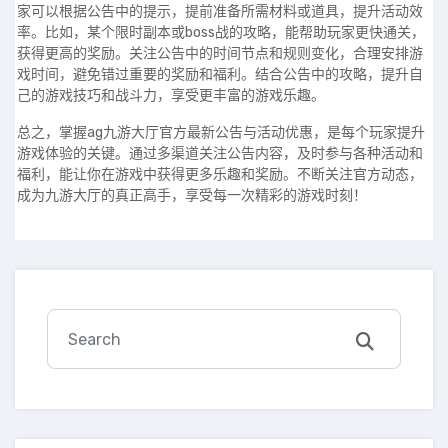
家可以根据公告中的提示，提前准备所需材料或道具，提升活动效
率。比如，某个限时副本或boss战的攻略，能帮助玩家更快通关，
获得更高的奖励。关注公告中的时间节点和规则变化，合理安排游
戏时间，避免错过重要的奖励和福利。结合公告中的攻略，提升自
己的游戏技巧和战斗力，享受更丰富的游戏乐趣。
总之，掌握ag九游大厅官方最新公告与活动优惠，是每个玩家提升
游戏体验的关键。通过多渠道关注公告内容，及时参与各种活动和
福利，能让你在游戏中获得更多乐趣和奖励。不断关注官方动态，
成为九游大厅的真正高手，享受每一次精彩的游戏时刻！