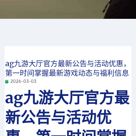
ag九游大厅官方最新公告与活动优惠，
第一时间掌握最新游戏动态与福利信息
2026-03-03
ag九游大厅官方最
新公告与活动优