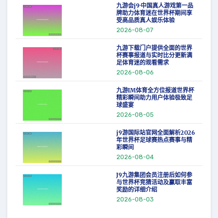
九游会j9·中国真人游戏第一品
牌助力体育迷在世界杯期间享
受高品质真人娱乐体验
2026-08-07
九游下载门户提供全面的世界
杯赛事报道与实时比分更新满
足体育迷的观看需求
2026-08-06
九游IM体育全方位报道世界杯
精彩瞬间助力用户体验极致足
球盛宴
2026-08-05
j9游国际站官网全面解析2026
年世界杯足球赛热点赛事与精
彩瞬间
2026-08-04
J9九游集团会员注册后如何参
与世界杯竞猜活动及赢取丰富
奖励的详细介绍
2026-08-03