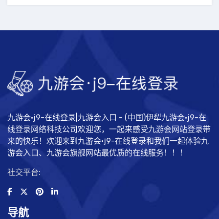
九游会·j9-在线登录|九游会入口 - (中国)伊犁九游会·j9-在
线登录网络科技公司欢迎您，一起来感受九游会网站登录带
来的快乐！欢迎来到九游会·j9-在线登录和我们一起体验九
游会入口、九游会旗舰网站最优质的在线服务！！！
社交平台:
导航