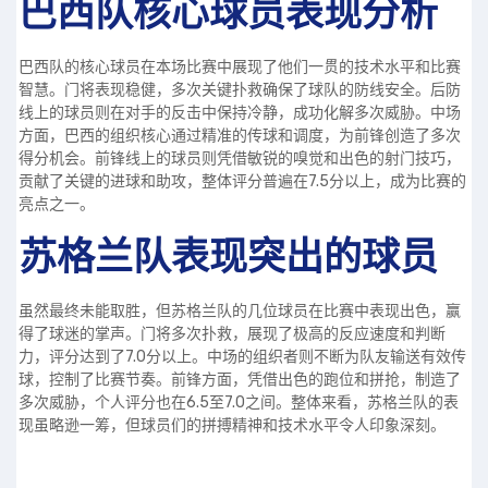
巴西队核心球员表现分析
巴西队的核心球员在本场比赛中展现了他们一贯的技术水平和比赛
智慧。门将表现稳健，多次关键扑救确保了球队的防线安全。后防
线上的球员则在对手的反击中保持冷静，成功化解多次威胁。中场
方面，巴西的组织核心通过精准的传球和调度，为前锋创造了多次
得分机会。前锋线上的球员则凭借敏锐的嗅觉和出色的射门技巧，
贡献了关键的进球和助攻，整体评分普遍在7.5分以上，成为比赛的
亮点之一。
苏格兰队表现突出的球员
虽然最终未能取胜，但苏格兰队的几位球员在比赛中表现出色，赢
得了球迷的掌声。门将多次扑救，展现了极高的反应速度和判断
力，评分达到了7.0分以上。中场的组织者则不断为队友输送有效传
球，控制了比赛节奏。前锋方面，凭借出色的跑位和拼抢，制造了
多次威胁，个人评分也在6.5至7.0之间。整体来看，苏格兰队的表
现虽略逊一筹，但球员们的拼搏精神和技术水平令人印象深刻。