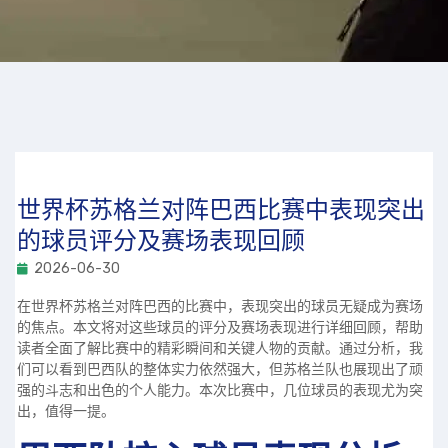
世界杯苏格兰对阵巴西比赛中表现突出
的球员评分及赛场表现回顾
2026-06-30
在世界杯苏格兰对阵巴西的比赛中，表现突出的球员无疑成为赛场
的焦点。本文将对这些球员的评分及赛场表现进行详细回顾，帮助
读者全面了解比赛中的精彩瞬间和关键人物的贡献。通过分析，我
们可以看到巴西队的整体实力依然强大，但苏格兰队也展现出了顽
强的斗志和出色的个人能力。本次比赛中，几位球员的表现尤为突
出，值得一提。