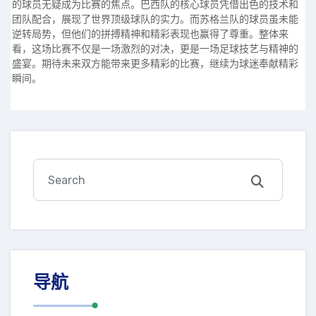
的球员无疑成为比赛的焦点。巴西队的核心球员凭借出色的技术和
团队配合，展现了世界顶级球队的实力。而苏格兰队的球员虽未能
逆转局势，但他们的拼搏精神和精彩表现也赢得了尊重。整体来
看，这场比赛不仅是一场激烈的对决，更是一场足球技艺与精神的
盛宴。期待未来双方能带来更多精彩的比赛，继续为球迷奉献精彩
瞬间。
导航