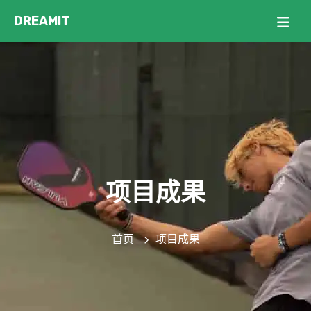
项目成果
首页
项目成果