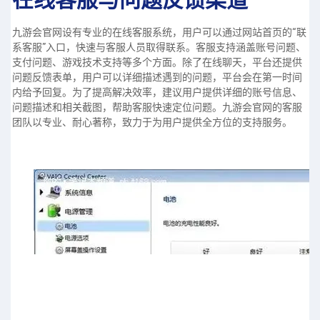
九游会官网设有专业的在线客服系统，用户可以通过网站首页的“联
系客服”入口，快速与客服人员取得联系。客服支持涵盖账号问题、
支付问题、游戏技术支持等多个方面。除了在线聊天，平台还提供
问题反馈表单，用户可以详细描述遇到的问题，平台会在第一时间
内给予回复。为了提高解决效率，建议用户提供详细的账号信息、
问题描述和相关截图，帮助客服快速定位问题。九游会官网的客服
团队以专业、耐心著称，致力于为用户提供全方位的支持服务。