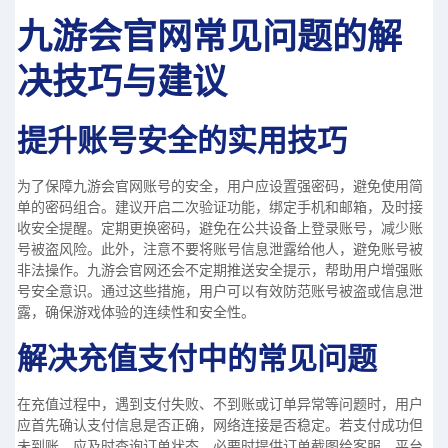
九游会官网常见问题的解
决技巧与建议
提升账号安全的实用技巧
为了保障九游会官网账号的安全，用户应设置强密码，避免使用简
单的密码组合。建议开启二次验证功能，绑定手机和邮箱，及时接
收安全提醒。定期更换密码，避免在公共设备上登录账号，减少账
号被盗风险。此外，注意不要将账号信息泄露给他人，避免账号被
非法操作。九游会官网还会不定期推送安全提示，帮助用户增强账
号安全意识。通过这些措施，用户可以有效防范账号被盗或信息泄
露，确保游戏体验的连续性和安全性。
解决充值支付中的常见问题
在充值过程中，遇到支付失败、不到账或订单异常等问题时，用户
应首先确认支付信息是否正确，网络连接是否稳定。若支付成功但
未到账，应及时查询订单状态，必要时提供订单截图给客服。平台