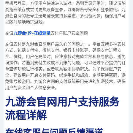
手机号登录，方便用户快速进入游戏。遇到登录异常时，建议清除
浏览器缓存或尝试更换设备登录，以确保账号安全和登录顺畅。九
游会官网的账号注册与登录支持多渠道、多设备同步，确保用户可
以随时随地畅玩游戏。
充值
九游会·j9-在线登录
支付与账户安全问题
充值支付是九游会官网用户最关心的问题之一。平台支持多种支付
方式，包括支付宝、微信支付、银行卡转账等，确保支付过程安
全、快捷。用户在充值时，应注意核对充值金额和账号信息，避免
误操作。若遇到支付失败或不到账的问题，可以通过平台提供的订
单查询功能进行核实，或者联系客服协助解决。为了保障账户安
全，建议用户开启支付密码、绑定手机和邮箱，定期更换密码，避
免账号被盗用。九游会官网的支付系统采用先进的加密技术，确保
用户的资金和个人信息安全。
九游会官网用户支持服务
流程详解
在线客服与问题反馈渠道