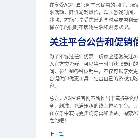
在享受AG恒峰官网丰富优惠的同时，玩
水活动，降低游戏风险，延长游戏时间，
冲动，才能在享受优惠的同时实现盈利最
保娱乐的同时不影响生活和财务状况。
关注平台公告和促销
为了不错过任何优惠，玩家应经常关注A
入官方交流群，可以第一时间获取最新的
间，参与到各种促销中，不仅可以享受更
台提供的优惠工具，结合自己的游戏策略
容。
总之，AG恒峰官网不断推出丰富多彩的
全、刺激、充满乐趣的线上博彩平台。只
在娱乐中获得更多的惊喜和收益。探索A
之旅吧！
上一篇