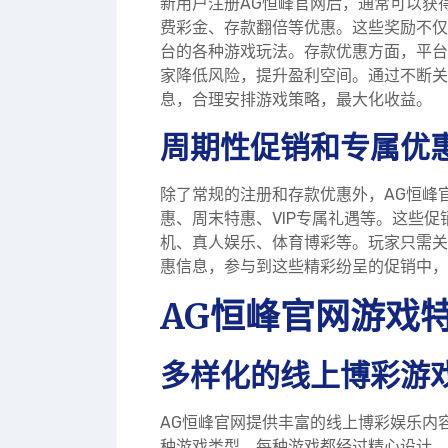
新用户注册AG恒峰官网后，通常可以获
费彩金、存款翻倍等优惠。这些奖励不仅
台的各种游戏玩法。存款优惠方面，平台
家降低风险，提升盈利空间。通过不断关
息，合理安排游戏策略，最大化收益。
周期性促销和专属优
除了常规的注册和存款优惠外，AG恒峰
惠、周末特惠、VIP专属礼遇等。这些
机、真人娱乐、体育博彩等。玩家只需关
惠信息，参与到这些精彩纷呈的促销中，
AG恒峰官网游戏
多样化的线上博彩游
AG恒峰官网提供丰富的线上博彩娱乐内
种游戏类型。每种游戏都经过精心设计，