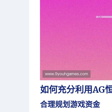
如何充分利用AG
合理规划游戏资金