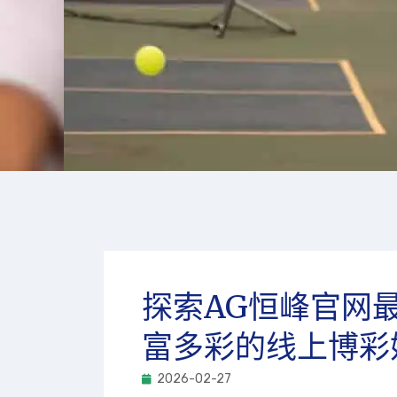
探索AG恒峰官网
富多彩的线上博彩
2026-02-27