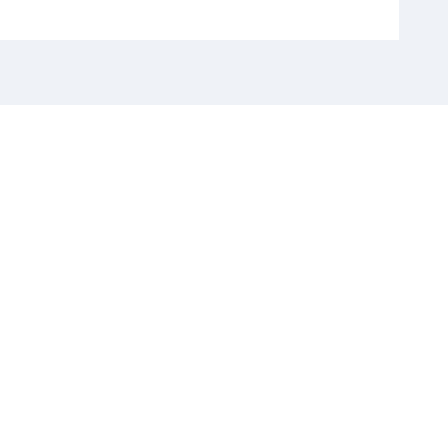
网站地图
现
九游会·j9-在线登录
SiteMap
目成果
日公司
务类型